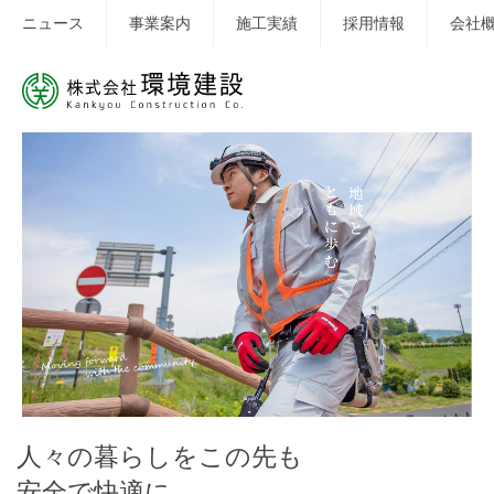
ニュース
事業案内
施工実績
採用情報
会社
I
人々の暮らしをこの先も
t
e
安全で快適に